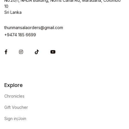
No.20/1, NHDA Building, Norris Canal Rd, Maradana, Colombo
10
Sri Lanka
thunmansalaorders@gmail.com
+9474 185 6699
Facebook
Instagram
Explore
Chronicles
Gift Voucher
Sign in/Join