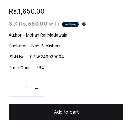
Rs.
1,650.00
3 X
Rs. 550.00
with
Author – Mohan Raj Madawala
Publisher – Biso Publishers
ISBN No. – 9786246039004
Page Count – 264
මන්දෝදරී - Mandodari quantity
Add to cart