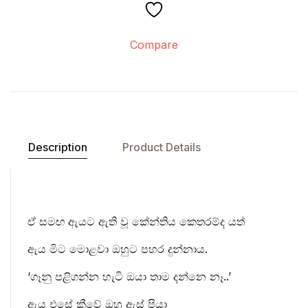
Compare
Description
Product Details
ඒ සමඟ ඇයට ඇති වූ කේන්තිය කෙතරම්ද යත්
ඇය මිට මොළවා ඔහුට පහර දුන්නාය.
‘ගෑනු පළිගන්න හැටි ඔයා තාම දන්නෙ නෑ..’
ඇය එසේ කීවේ ඔහු ඇස් පියා