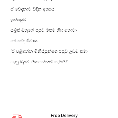
ඒ වේදනාව විඳින අතරය.
ඉන්පසුව
යළිත් ඔහුගේ පපුව මතම හිස හොවා
මෙසේද කීවාය.
‘ඒ පළිගන්න මිනිස්සුන්ගෙ පපුව උඩම තමා
ගෑනු ඔලුව තියාගන්නත් කැමති.!’
Free Delivery