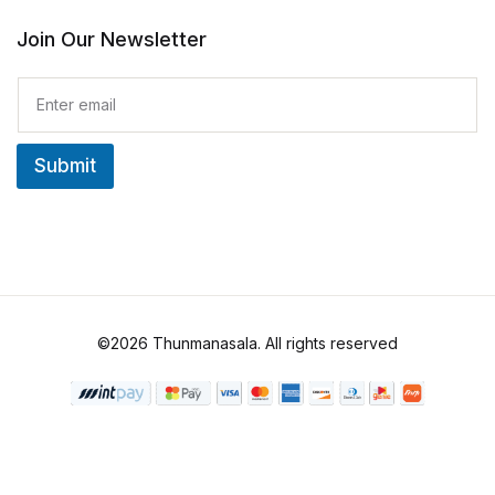
Join Our Newsletter
E
m
a
i
Submit
l
*
©2026 Thunmanasala. All rights reserved