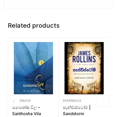
Related products
PAPERBACK
PAPERBACK
P
සන්තෝෂ විල –
සෑන්ඩ්ස්ටෝම් |
ඔ
Santhosha Vila
Sandstorm