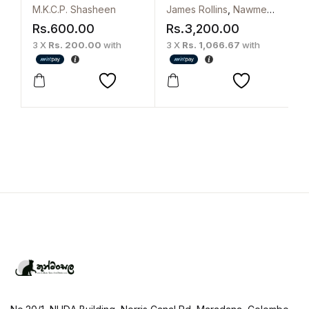
M.K.C.P. Shasheen
James Rollins
,
Nawmee Kathyana Dharmarathna
S
Rs.
600.00
Rs.
3,200.00
R
3 X
Rs. 200.00
with
3 X
Rs. 1,066.67
with
3