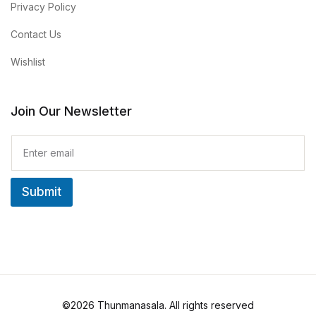
Privacy Policy
Contact Us
Wishlist
Join Our Newsletter
E
m
a
i
Submit
l
*
©2026 Thunmanasala. All rights reserved