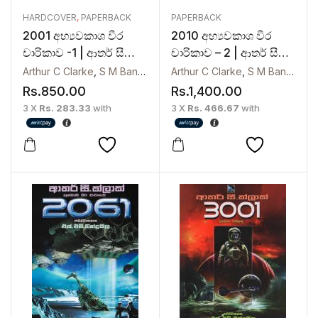
HARDCOVER
,
PAPERBACK
PAPERBACK
2001 අභ්‍යවකාශ වීර
2010 අභ්‍යවකාශ වීර
චාරිකාව -1 | ආතර් සී
චාරිකාව – 2 | ආතර් සී
ක්ලාක්
ක්ලාක්
Arthur C Clarke
,
S M Banduseela
Arthur C Clarke
,
S M Banduseela
Rs.
850.00
Rs.
1,400.00
3 X
Rs. 283.33
with
3 X
Rs. 466.67
with