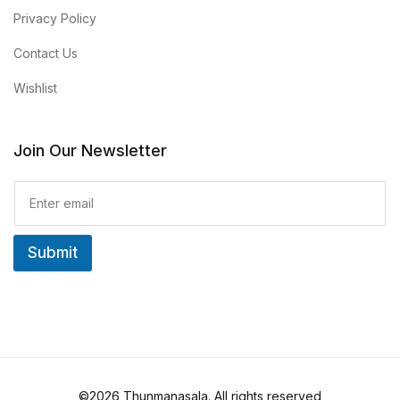
Privacy Policy
Contact Us
Wishlist
Join Our Newsletter
E
m
a
i
Submit
l
*
©2026 Thunmanasala. All rights reserved