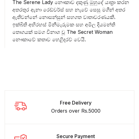
The Serene Lady නෞකාව දකුණු මුහුදේ යාත්‍රා කරන
අතරතුර ඇනා රෙඩ්වර්ස් සහ නැවේ සෙසු මගීන් අතර
ඇතිවන්නේ නොසන්සුන් සහගත වාතාවරණයකි.
ඉක්බිති අභිරහස් මිනීමැරුමක සහ අමිල දියමන්ති
තොගයක් සමග විනාශ වූ The Secret Woman
නෞකාවේ කතාව හෙළිදරව් වෙයි.
Free Delivery
Orders over Rs.5000
Secure Payment