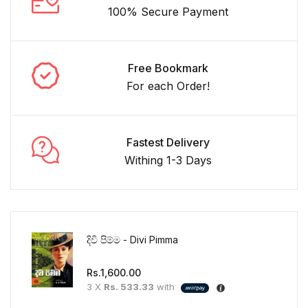
100% Secure Payment
Free Bookmark
For each Order!
Fastest Delivery
Withing 1-3 Days
දිවි පිම්ම - Divi Pimma
Rs.
1,600.00
3 X
Rs. 533.33
with