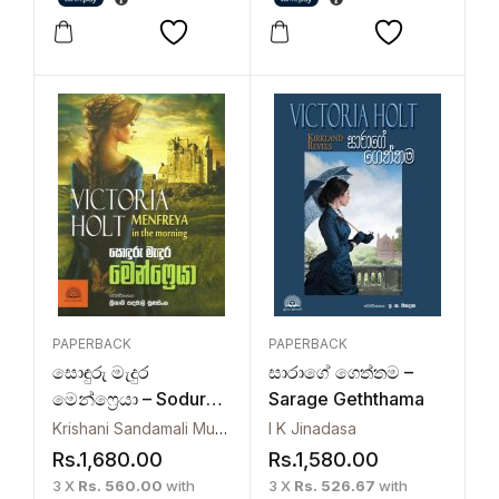
PAPERBACK
PAPERBACK
සොඳුරු මැදුර
සාරාගේ ගෙත්තම –
මෙන්ෆ්‍රෙයා – Soduru
Sarage Geththama
Madura Menfreya
Krishani Sandamali Munasinghe
I K Jinadasa
Rs.
1,680.00
Rs.
1,580.00
3 X
Rs. 560.00
with
3 X
Rs. 526.67
with