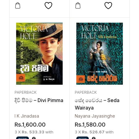
PAPERBACK
PAPERBACK
දිවි පිම්ම – Divi Pimma
සේද වෛරය – Seda
Wairaya
I K Jinadasa
Nayana Jayasinghe
Rs.
1,600.00
Rs.
1,580.00
3 X
Rs. 533.33
with
3 X
Rs. 526.67
with