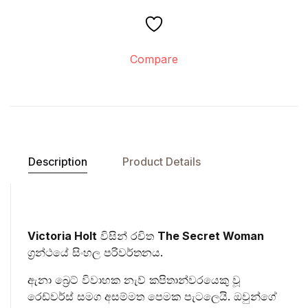
Compare
Description
Product Details
Victoria Holt
විසින් රචිත
The Secret Woman
ග්‍රන්ථයේ සිංහල පරිවර්තනය.
ඇනා බ්‍රෙට් විවාහක නැව් කපිතාන්වරයෙකු වූ
රෙඩ්වර්ස් සමග අසම්මත පෙමක පැටලෙයි. ඔවුන්ගේ