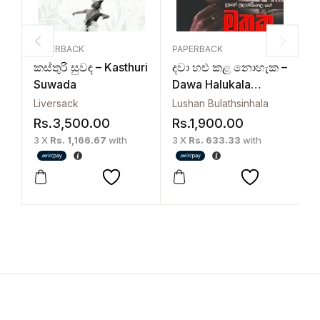
PAPERBACK
PAPERBACK
P
කස්තුරි සුවඳ – Kasthuri
දවා හළු කළ නොහැක –
ට
Suwada
Dawa Halukala
S
Noheka
Liversack
Lushan Bulathsinhala
C
Rs.
3,500.00
Rs.
1,900.00
R
3 X
Rs. 1,166.67
with
3 X
Rs. 633.33
with
3