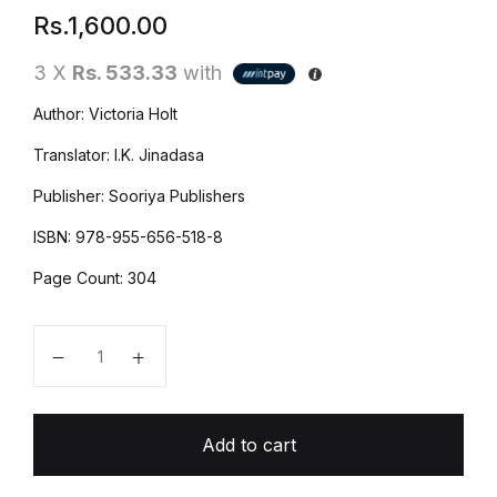
Rs.
1,600.00
3 X
Rs. 533.33
with
Author: Victoria Holt
Translator: I.K. Jinadasa
Publisher: Sooriya Publishers
ISBN: 978-955-656-518-8
Page Count: 304
අභිරහස් ලඳ - Abhirahas Landa quantity
Add to cart