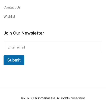
Contact Us
Wishlist
Join Our Newsletter
E
m
a
i
Submit
l
*
©2026 Thunmanasala. All rights reserved