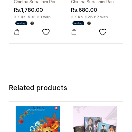
Moon
Udawa 2 – Breaking
Chintha Subashini Ranasinghe
Chintha Subashini Ranasinghe
Dawn
Rs.
1,780.00
Rs.
680.00
3 X
Rs. 593.33
with
3 X
Rs. 226.67
with
Related products