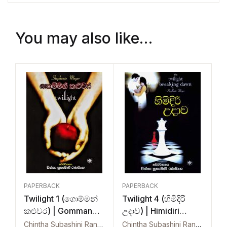
You may also like…
PAPERBACK
PAPERBACK
Twilight 1 (ගොම්මන්
Twilight 4 (හිමිදිරි
කළුවර) | Gomman
උදාව) | Himidiri
Kaluwara
Udawa – Breaking
Chintha Subashini Ranasinghe
Chintha Subashini Ranasinghe