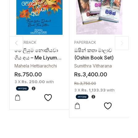
PAPERBACK
PAPERBACK
P
මේ ලියුම නොකියවා
ඔෂින් කතා මාලාව
ද
ගිය අය – Me Liyuma
(Oshin Book Set)
D
Nokiyawa Giya Aya
N
Mahela Hettiarachchi
Sumithra Vitharana
L
Rs.
750.00
Rs.
3,400.00
R
3 X
Rs. 250.00
with
3
Rs.
3,750.00
3 X
Rs. 1,133.33
with