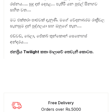
රස්නය….. සුදු දත් දෙපළ… පැතිරී යන පුළුල් සිනහව
සහිත වත….
මට එක්තරා පාළුවක් දැනුණි. මගේ වේදනාබරම රාත්‍රීවල
සැනසුම දුන් පුද්ගලයා සහ ඔහුගේ තැන….
එඩ්වඩ්, බෙලා, ජේකබ් තුන්කොන් සෙනෙහස්
අන්දරය….
ජනප්‍රිය Twilight කතා මාලාවේ තෙවැනි කොටස.
Free Delivery
Orders over Rs.5000