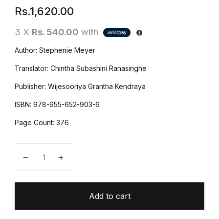
Rs.
1,620.00
3 X
Rs. 540.00
with
Author: Stephenie Meyer
Translator: Chintha Subashini Ranasinghe
Publisher: Wijesooriya Grantha Kendraya
ISBN: 978-955-652-903-6
Page Count: 376
Twilight 3 (මිලින හිරු) | Milina Hiru - Eclipse quantity
Add to cart