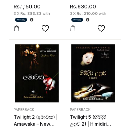
Dawn
Rs.
1,150.00
Rs.
630.00
3 X
Rs. 383.33
with
3 X
Rs. 210.00
with
PAPERBACK
PAPERBACK
Twilight 2 (අමාවක) |
Twilight 5 (හිමිදිරි
Amawaka – New
උදාව 2) | Himidiri