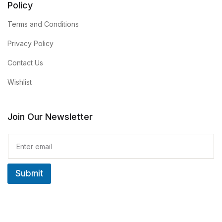
Policy
Terms and Conditions
Privacy Policy
Contact Us
Wishlist
Join Our Newsletter
E
m
a
i
Submit
l
*