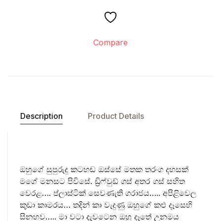
Compare
Description
Product Details
ඔහුගේ සුපුරුදු කටහඬ ඔස්සේ මතක තරංග දහසක්
මගේ මනසට පිවිසේ. ඩ්‍රිෆ්වුඩ් ගස් අතර ගස් සහිත
වෙරළ…. ප්ලාස්ටික් සෙවණැති ගරාජය….. අපිළිවෙල
කුඩා කාමරය… තදින් කා වැදුණු ඔහුගේ කළු දෑසෙහි
සිනහව….. මා වටා දැවටෙන ඔහු දෑතේ උනමය