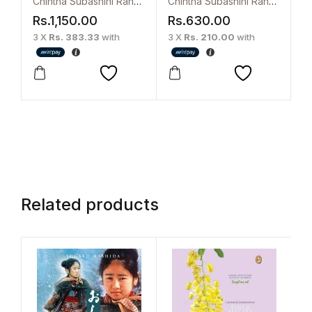
Chintha Subashini Ranasinghe
Chintha Subashini Ranasinghe
Dawn
Rs.
1,150.00
Rs.
630.00
3 X
Rs. 383.33
with
3 X
Rs. 210.00
with
Related products