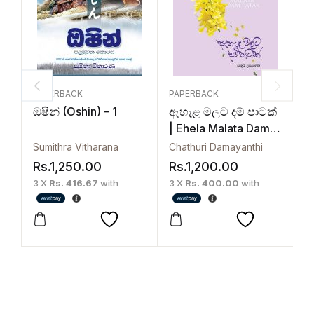
PAPERBACK
PAPERBACK
ම
ඔෂින් (Oshin) – 1
ඇහැළ මලට දම් පාටක්
G
| Ehela Malata Dam
R
Patak
Sumithra Vitharana
Chathuri Damayanthi
3
Rs.
1,250.00
Rs.
1,200.00
3 X
Rs. 416.67
with
3 X
Rs. 400.00
with