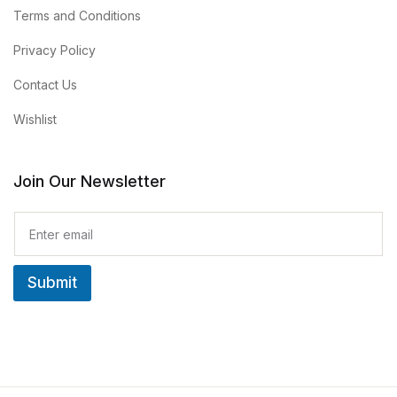
Terms and Conditions
Privacy Policy
Contact Us
Wishlist
Join Our Newsletter
E
m
a
i
Submit
l
*