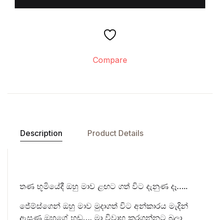
Compare
Description
Product Details
තණ භූමියේදී ඔහු මාව ළඟට ගත් විට දැනුණ දෑ…..
ජේම්ස්ගෙන් ඔහු මාව මුදාගත් විට අන්කාරය මැදින්
ඇසුණ ඔහුගේ හඬ…. මා විවාහ කරගන්නට බලා