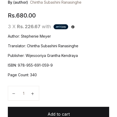
By (author)
Chintha Subashini Ranasinghe
Rs.
680.00
3 X
Rs. 226.67
with
Author: Stephenie Meyer
Translator: Chintha Subashini Ranasinghe
Publisher: Wijesooriya Grantha Kendraya
ISBN: 978-955-691-059-9
Page Count: 340
Twilight 5 (හිමිදිරි උදාව 2) | Himidiri Udawa 2 - Break
Add to cart