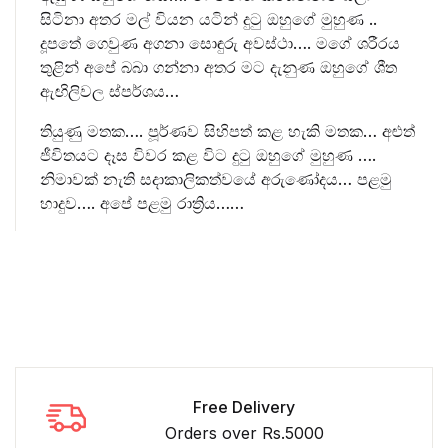
සිටිනා අතර මල් වියන යටින් දුටු ඔහුගේ මුහුණ ..
දූපතේ ගෙවුණ අගනා සොඳුරු අවස්ථා…. මගේ ශරීරය
තුළින් අපේ බබා ගන්නා අතර මට දැනුණ ඔහුගේ ශීත
ඇඟිලිවල ස්පර්ශය…
තියුණු මතක…. පූර්ණව සිහිපත් කළ හැකි මතක… අළුත්
ජීවිතයට දෑස විවර කළ විට දුටු ඔහුගේ මුහුණ ….
නිමාවක් නැති සදාකාලිකත්වයේ අරුණෝදය… පළමු
හාදුව…. අපේ පළමු රාත්‍රිය……
Free Delivery
Orders over Rs.5000